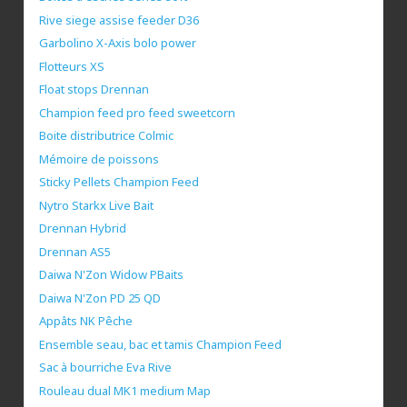
Rive siege assise feeder D36
Garbolino X-Axis bolo power
Flotteurs XS
Float stops Drennan
Champion feed pro feed sweetcorn
Boite distributrice Colmic
Mémoire de poissons
Sticky Pellets Champion Feed
Nytro Starkx Live Bait
Drennan Hybrid
Drennan AS5
Daiwa N'Zon Widow PBaits
Daiwa N'Zon PD 25 QD
Appâts NK Pêche
Ensemble seau, bac et tamis Champion Feed
Sac à bourriche Eva Rive
Rouleau dual MK1 medium Map