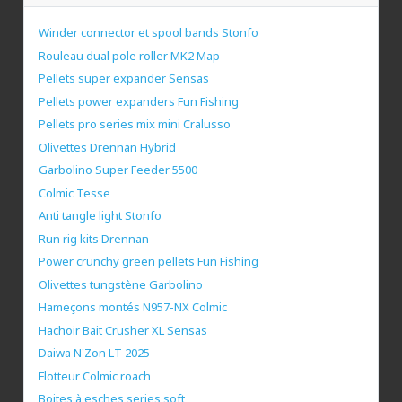
Winder connector et spool bands Stonfo
Rouleau dual pole roller MK2 Map
Pellets super expander Sensas
Pellets power expanders Fun Fishing
Pellets pro series mix mini Cralusso
Olivettes Drennan Hybrid
Garbolino Super Feeder 5500
Colmic Tesse
Anti tangle light Stonfo
Run rig kits Drennan
Power crunchy green pellets Fun Fishing
Olivettes tungstène Garbolino
Hameçons montés N957-NX Colmic
Hachoir Bait Crusher XL Sensas
Daiwa N'Zon LT 2025
Flotteur Colmic roach
Boites à esches series soft