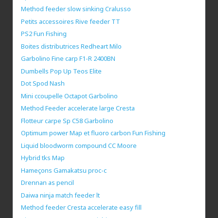
Method feeder slow sinking Cralusso
Petits accessoires Rive feeder TT
PS2 Fun Fishing
Boites distributrices Redheart Milo
Garbolino Fine carp F1-R 2400BN
Dumbells Pop Up Teos Elite
Dot Spod Nash
Mini ccoupelle Octapot Garbolino
Method Feeder accelerate large Cresta
Flotteur carpe Sp C58 Garbolino
Optimum power Map et fluoro carbon Fun Fishing
Liquid bloodworm compound CC Moore
Hybrid tks Map
Hameçons Gamakatsu proc-c
Drennan as pencil
Daiwa ninja match feeder lt
Method feeder Cresta accelerate easy fill