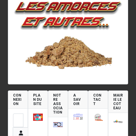
CON
PLA
NOT
A
CON
MAIR
NEXI
N DU
RE
SAV
TAC
IE LE
ON
SITE
ASS
OIR
T
COT
OCIA
EAU
TION
Identifiant