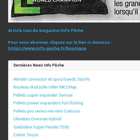
Article issu du magasine Info Pêche
Pour vous abonner, cliquez sur le lien ci-dessous :
https://www.info-peche.fr/boutique
Dernières News Info Pêche
Winder connector et spool bands Stonfo
Rouleau dual pole roller MK2 Map
Pellets super expander Sensas
Pellets power expanders Fun Fishing
Pellets pro series mix mini Cralusso
Olivettes Drennan Hybrid
Garbolino Super Feeder 5500
Colmic Tesse