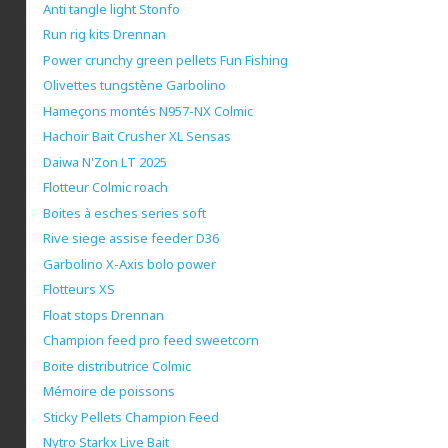
Anti tangle light Stonfo
Run rig kits Drennan
Power crunchy green pellets Fun Fishing
Olivettes tungstène Garbolino
Hameçons montés N957-NX Colmic
Hachoir Bait Crusher XL Sensas
Daiwa N'Zon LT 2025
Flotteur Colmic roach
Boites à esches series soft
Rive siege assise feeder D36
Garbolino X-Axis bolo power
Flotteurs XS
Float stops Drennan
Champion feed pro feed sweetcorn
Boite distributrice Colmic
Mémoire de poissons
Sticky Pellets Champion Feed
Nytro Starkx Live Bait