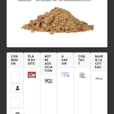
CON
PLA
NOT
A
CON
MAIR
NEXI
N DU
RE
SAV
TAC
IE LE
ON
SITE
ASS
OIR
T
COT
OCIA
EAU
TION
Identifiant
Mot de passe