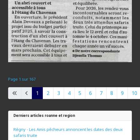
Page 1 sur 167
1
2
3
4
5
6
7
8
9
10
Derniers articles roanne et region
Régny - Les Amis pêcheurs annoncent les dates des deux
safaris truite