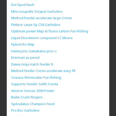
Dot Spod Nash
Mini ccoupelle Octapot Garbolino
Method Feeder accelerate large Cresta
Flotteur carpe Sp C58 Garbolino
Optimum power Map et fluoro carbon Fun Fishing
Liquid bloodworm compound CC Moore
Hybrid tks Map
Hameçons Gamakatsu proc-c
Drennan as pencil
Daiwa ninja match feeder lt
Method feeder Cresta accelerate easy fill
Ciseaux Wormcutter Fun Fishing
Supports Feeder Solith Cresta
Amorce Sensas 3000 Power
Boilie Crush Ringers
Spéculatius Champion Feed
Pro Box Garbolino