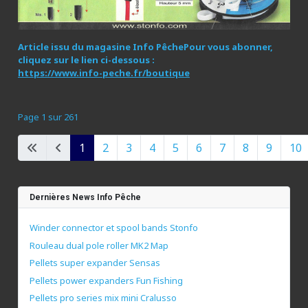
Article issu du magasine Info Pêche
Pour vous abonner,
cliquez sur le lien ci-dessous :
https://www.info-peche.fr/boutique
Page 1 sur 261
1
2
3
4
5
6
7
8
9
10
Dernières News Info Pêche
Winder connector et spool bands Stonfo
Rouleau dual pole roller MK2 Map
Pellets super expander Sensas
Pellets power expanders Fun Fishing
Pellets pro series mix mini Cralusso