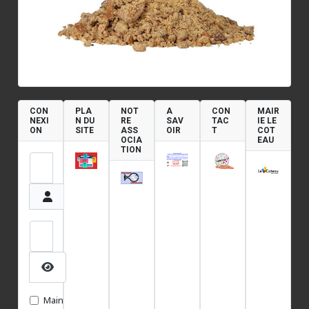
CON
PLA
NOT
A
CON
MAIR
NEXI
N DU
RE
SAV
TAC
IE LE
ON
SITE
ASS
OIR
T
COT
OCIA
EAU
TION
Identifiant
Mot de passe
Afficher le mot de passe
Maintenir