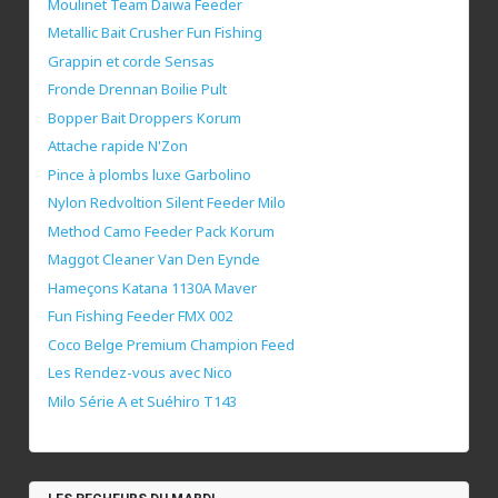
Moulinet Team Daiwa Feeder
Metallic Bait Crusher Fun Fishing
Grappin et corde Sensas
Fronde Drennan Boilie Pult
Bopper Bait Droppers Korum
Attache rapide N'Zon
Pince à plombs luxe Garbolino
Nylon Redvoltion Silent Feeder Milo
Method Camo Feeder Pack Korum
Maggot Cleaner Van Den Eynde
Hameçons Katana 1130A Maver
Fun Fishing Feeder FMX 002
Coco Belge Premium Champion Feed
Les Rendez-vous avec Nico
Milo Série A et Suéhiro T143