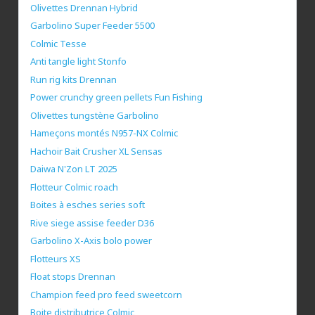
Olivettes Drennan Hybrid
Garbolino Super Feeder 5500
Colmic Tesse
Anti tangle light Stonfo
Run rig kits Drennan
Power crunchy green pellets Fun Fishing
Olivettes tungstène Garbolino
Hameçons montés N957-NX Colmic
Hachoir Bait Crusher XL Sensas
Daiwa N'Zon LT 2025
Flotteur Colmic roach
Boites à esches series soft
Rive siege assise feeder D36
Garbolino X-Axis bolo power
Flotteurs XS
Float stops Drennan
Champion feed pro feed sweetcorn
Boite distributrice Colmic