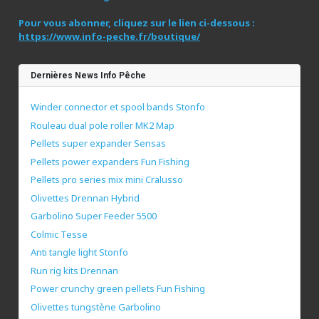
Pour vous abonner, cliquez sur le lien ci-dessous :
https://www.info-peche.fr/boutique/
Dernières News Info Pêche
Winder connector et spool bands Stonfo
Rouleau dual pole roller MK2 Map
Pellets super expander Sensas
Pellets power expanders Fun Fishing
Pellets pro series mix mini Cralusso
Olivettes Drennan Hybrid
Garbolino Super Feeder 5500
Colmic Tesse
Anti tangle light Stonfo
Run rig kits Drennan
Power crunchy green pellets Fun Fishing
Olivettes tungstène Garbolino