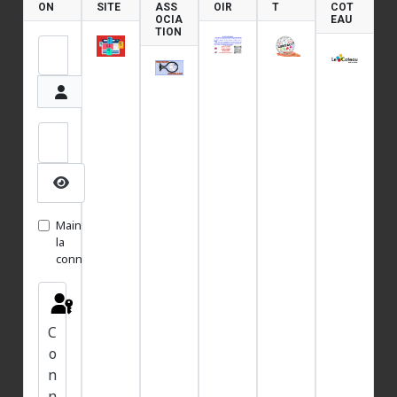
ON
SITE
ASS
OIR
T
COT
OCIA
EAU
TION
Identifiant
Mot de passe
Afficher le mot de passe
Maintenir
la
connexion
C
o
n
n