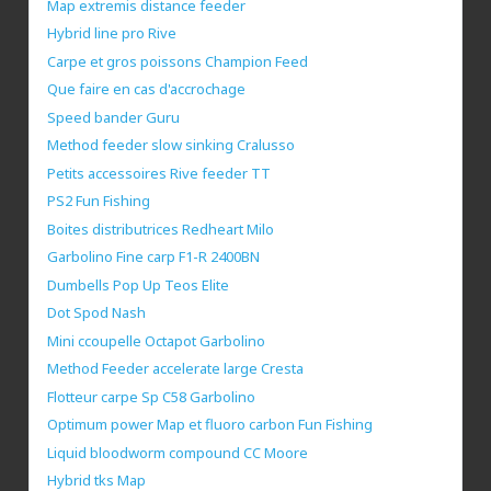
Map extremis distance feeder
Hybrid line pro Rive
Carpe et gros poissons Champion Feed
Que faire en cas d'accrochage
Speed bander Guru
Method feeder slow sinking Cralusso
Petits accessoires Rive feeder TT
PS2 Fun Fishing
Boites distributrices Redheart Milo
Garbolino Fine carp F1-R 2400BN
Dumbells Pop Up Teos Elite
Dot Spod Nash
Mini ccoupelle Octapot Garbolino
Method Feeder accelerate large Cresta
Flotteur carpe Sp C58 Garbolino
Optimum power Map et fluoro carbon Fun Fishing
Liquid bloodworm compound CC Moore
Hybrid tks Map