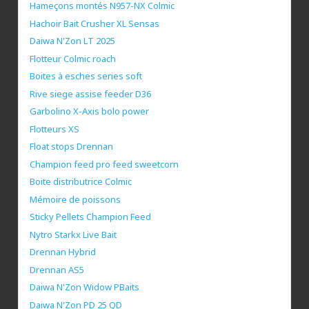
Hameçons montés N957-NX Colmic
Hachoir Bait Crusher XL Sensas
Daiwa N'Zon LT 2025
Flotteur Colmic roach
Boites à esches series soft
Rive siege assise feeder D36
Garbolino X-Axis bolo power
Flotteurs XS
Float stops Drennan
Champion feed pro feed sweetcorn
Boite distributrice Colmic
Mémoire de poissons
Sticky Pellets Champion Feed
Nytro Starkx Live Bait
Drennan Hybrid
Drennan AS5
Daiwa N'Zon Widow PBaits
Daiwa N'Zon PD 25 QD