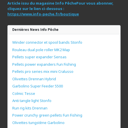
Article issu du magasine Info Pêche
Pour vous abonner,
cliquez sur le lien ci-dessous :
https://www.info-peche.fr/boutique
Dernières News Info Pêche
Winder connector et spool bands Stonfo
Rouleau dual pole roller MK2 Map
Pellets super expander Sensas
Pellets power expanders Fun Fishing
Pellets pro series mix mini Cralusso
Olivettes Drennan Hybrid
Garbolino Super Feeder 5500
Colmic Tesse
Anti tangle light Stonfo
Run rig kits Drennan
Power crunchy green pellets Fun Fishing
Olivettes tungstène Garbolino