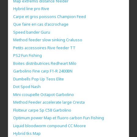
Map extremis distance feeder
Hybrid line pro Rive
Carpe et gros poissons Champion Feed
Que faire en cas d'accrochage
Speed bander Guru
Method feeder slow sinking Cralusso
Petits accessoires Rive feeder TT
PS2 Fun Fishing
Boites distributrices Redheart Milo
Garbolino Fine carp F1-R 2400BN
Dumbells Pop Up Teos Elite
Dot Spod Nash
Mini ccoupelle Octapot Garbolino
Method Feeder accelerate large Cresta
Flotteur carpe Sp C58 Garbolino
Optimum power Map et fluoro carbon Fun Fishing
Liquid bloodworm compound CC Moore
Hybrid tks Map