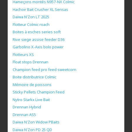
Hameçons montés N957-NX Colmic
Hachoir Bait Crusher XL Sensas
Daiwa N'Zon LT 2025
Flotteur Colmic roach
Boites à esches series soft
Rive siege assise feeder D36
Garbolino X-Axis bolo power
Flotteurs XS
Float stops Drennan
Champion feed pro feed sweetcorn
Boite distributrice Colmic
Mémoire de poissons
Sticky Pellets Champion Feed
Nytro Starkx Live Bait
Drennan Hybrid
Drennan AS5
Daiwa N'Zon Widow PBaits
Daiwa N'Zon PD 25 QD