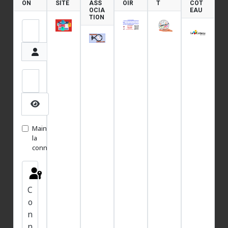
ON
SITE
ASS
OIR
T
COT
OCIA
EAU
TION
Identifiant
Mot de passe
Afficher le mot de passe
Maintenir
la
connexion
C
o
n
n