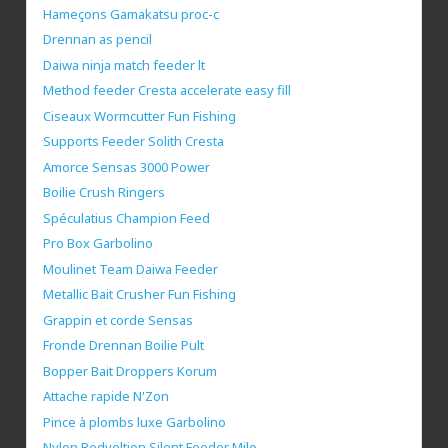
Hameçons Gamakatsu proc-c
Drennan as pencil
Daiwa ninja match feeder lt
Method feeder Cresta accelerate easy fill
Ciseaux Wormcutter Fun Fishing
Supports Feeder Solith Cresta
Amorce Sensas 3000 Power
Boilie Crush Ringers
Spéculatius Champion Feed
Pro Box Garbolino
Moulinet Team Daiwa Feeder
Metallic Bait Crusher Fun Fishing
Grappin et corde Sensas
Fronde Drennan Boilie Pult
Bopper Bait Droppers Korum
Attache rapide N'Zon
Pince à plombs luxe Garbolino
Nylon Redvoltion Silent Feeder Milo