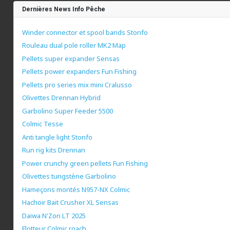
Dernières News Info Pêche
Winder connector et spool bands Stonfo
Rouleau dual pole roller MK2 Map
Pellets super expander Sensas
Pellets power expanders Fun Fishing
Pellets pro series mix mini Cralusso
Olivettes Drennan Hybrid
Garbolino Super Feeder 5500
Colmic Tesse
Anti tangle light Stonfo
Run rig kits Drennan
Power crunchy green pellets Fun Fishing
Olivettes tungstène Garbolino
Hameçons montés N957-NX Colmic
Hachoir Bait Crusher XL Sensas
Daiwa N'Zon LT 2025
Flotteur Colmic roach