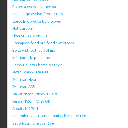
Boites à esches series soft
Rive siege assise feeder D36
Garbolino X-Axis bolo power
Flotteurs XS
Float stops Drennan
Champion feed pro feed sweetcorn
Boite distributrice Colmic
Mémoire de poissons
Sticky Pellets Champion Feed
Nytro Starkx Live Bait
Drennan Hybrid
Drennan AS5
Daiwa N'Zon Widow PBaits
Daiwa N'Zon PD 25 QD
Appâts NK Pêche
Ensemble seau, bac et tamis Champion Feed
Sac à bourriche Eva Rive