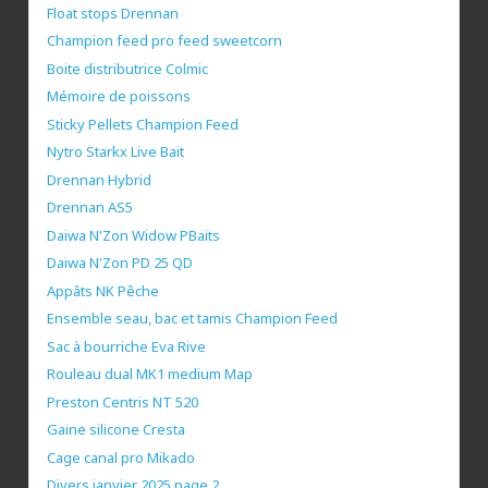
Float stops Drennan
Champion feed pro feed sweetcorn
Boite distributrice Colmic
Mémoire de poissons
Sticky Pellets Champion Feed
Nytro Starkx Live Bait
Drennan Hybrid
Drennan AS5
Daiwa N'Zon Widow PBaits
Daiwa N'Zon PD 25 QD
Appâts NK Pêche
Ensemble seau, bac et tamis Champion Feed
Sac à bourriche Eva Rive
Rouleau dual MK1 medium Map
Preston Centris NT 520
Gaine silicone Cresta
Cage canal pro Mikado
Divers janvier 2025 page 2