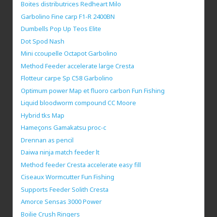
Boites distributrices Redheart Milo
Garbolino Fine carp F1-R 2400BN
Dumbells Pop Up Teos Elite
Dot Spod Nash
Mini ccoupelle Octapot Garbolino
Method Feeder accelerate large Cresta
Flotteur carpe Sp C58 Garbolino
Optimum power Map et fluoro carbon Fun Fishing
Liquid bloodworm compound CC Moore
Hybrid tks Map
Hameçons Gamakatsu proc-c
Drennan as pencil
Daiwa ninja match feeder lt
Method feeder Cresta accelerate easy fill
Ciseaux Wormcutter Fun Fishing
Supports Feeder Solith Cresta
Amorce Sensas 3000 Power
Boilie Crush Ringers