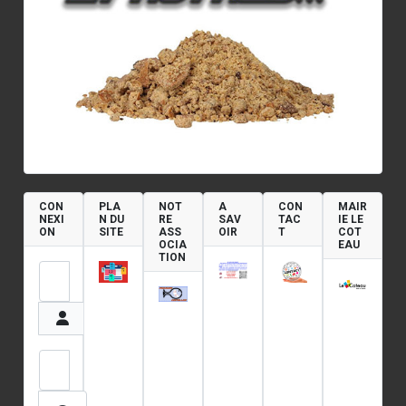
CON
PLA
NOT
A
CON
MAIR
NEXI
N DU
RE
SAV
TAC
IE LE
ON
SITE
ASS
OIR
T
COT
OCIA
EAU
TION
Identifiant
Mot de passe