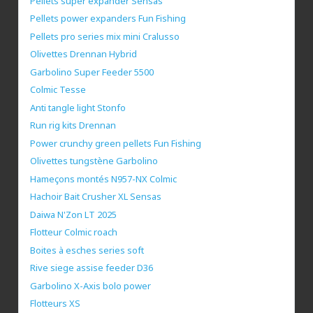
Pellets super expander Sensas
Pellets power expanders Fun Fishing
Pellets pro series mix mini Cralusso
Olivettes Drennan Hybrid
Garbolino Super Feeder 5500
Colmic Tesse
Anti tangle light Stonfo
Run rig kits Drennan
Power crunchy green pellets Fun Fishing
Olivettes tungstène Garbolino
Hameçons montés N957-NX Colmic
Hachoir Bait Crusher XL Sensas
Daiwa N'Zon LT 2025
Flotteur Colmic roach
Boites à esches series soft
Rive siege assise feeder D36
Garbolino X-Axis bolo power
Flotteurs XS