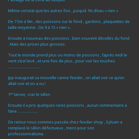
Même constat que les autres fois , jusqu’à 7m d’eau « rien »
De 7.5m à 9m , des poissons sur le fond , gardons , plaquettes de
taille moyenne . De 9 à 13 « rien ».
Ensuite à nouveau des poissons , bien souvent décollés du fond
. Mais des prises plus grosses .
Tout le monde prend plus ou moins de poissons , l’après midi le
vent s’est levé , et une fois de plus , pour voir les touches
……………………….
Jpp inaugurait sa nouvelle canne feeder , on allait voir ce qu’on
allait voir et on a vu !
er
1
lancer, crac le sillon
Ensuite il a pris quelques rares poissons , aucun commentaire à
faire ………………
De retour nous sommes passée chez feeder shop , Sylvain a
remplacé le sillon défectueux , merci pour son
professionnalisme.