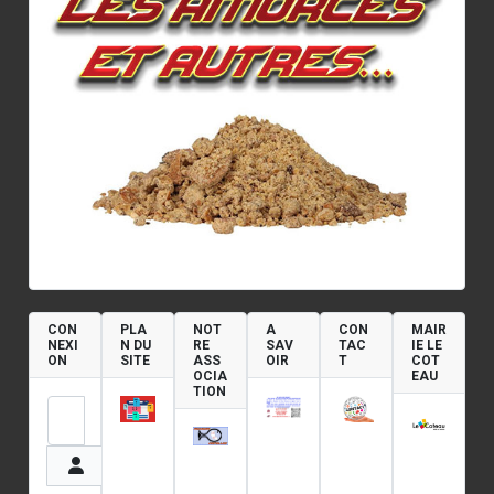
CON
PLA
NOT
A
CON
MAIR
NEXI
N DU
RE
SAV
TAC
IE LE
ON
SITE
ASS
OIR
T
COT
OCIA
EAU
TION
Identifiant