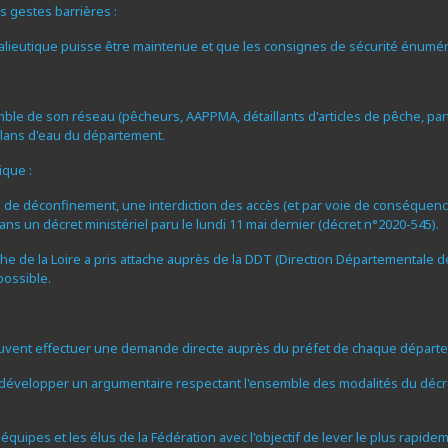
s gestes barrières :
halieutique puisse être maintenue et que les consignes de sécurité énumé
emble de son réseau (pêcheurs, AAPPMA, détaillants d'articles de pêche, pa
 plans d'eau du département.
ique :
n de déconfinement, une interdiction des accès (et par voie de conséquence
ans un décret ministériel paru le lundi 11 mai dernier (décret n°2020-545).
che de la Loire a pris attache auprès de la DDT (Direction Départementale d
possible.
uvent effectuer une demande directe auprès du préfet de chaque départe
de développer un argumentaire respectant l'ensemble des modalités du décr
quipes et les élus de la Fédération avec l'objectif de lever le plus rapideme