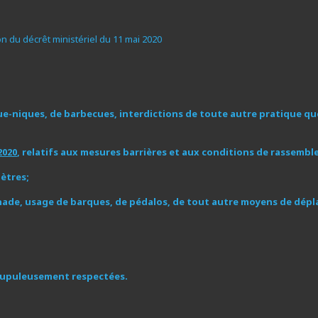
ion du décrêt ministériel du 11 mai 2020
que-niques, de barbecues, interdictions de toute autre pratique que
2020
, relatifs aux mesures barrières et aux conditions de rassem
mètres
;
aignade, usage de barques, de pédalos, de tout autre moyens de dé
scrupuleusement respectées.