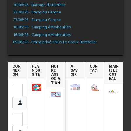
30/06/26 - Barrage du Berthier
23/06/26 - Etang du Cergne
23/06/26 - Etang du Cergne
16/06/26 - Camping d'Arpheuilles
16/06/26 - Camping d'Arpheuilles
09/06/26 - Etang privé KNDS Le Creux Berthelier
CON
PLA
NOT
A
CON
MAIR
NEXI
N DU
RE
SAV
TAC
IE LE
ON
SITE
ASS
OIR
T
COT
OCIA
EAU
TION
Identifiant
Mot de passe