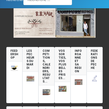
FEED
LES
COM
VOS
INFO
FEDE
ERSH
PEC
PETI
SOR
ROA
RATI
OP
HEUR
TION
TIES,
NNE
ONS
S DU
S,
VOS
ET
DE
MAR
CALE
PLUS
SA
PEC
DI
NDRI
BELL
REGI
HE
ERS,
ES
ON
RESU
PRIS
LTAT
ES...
S...